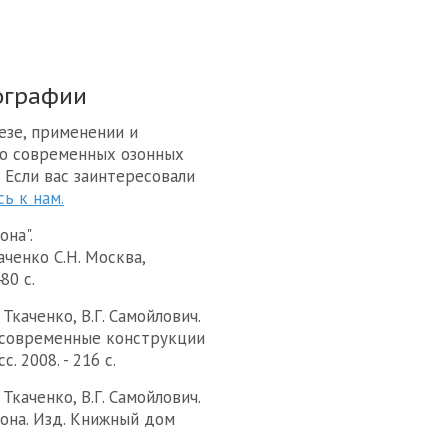
ографии
езе, применении и
е о современных озонных
 Если вас заинтересовали
ь к нам.
зона
".
аченко С.Н.
Москва,
480
с.
. Ткаченко, В.Г. Самойлович.
 современные конструкции
. 2008. - 216 с.
. Ткаченко, В.Г. Самойлович.
она. Изд. Книжный дом