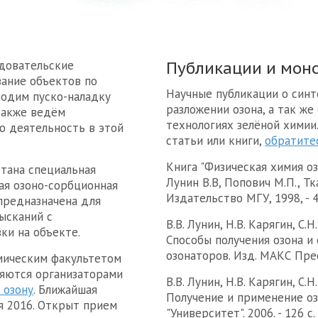
довательские
Публикации и мон
вание объектов по
Научные публикации о синт
водим пуско-наладку
разложении озона, а так ж
также ведём
технологиях зелёной химии.
ю деятельность в этой
статьи или книги,
обратитес
Книга "
Физическая химия о
тана специальная
Лунин В.В
,
Попович М.П.
,
Тк
я озоно-сорбционная
Издательство МГУ
,
1998
, -
предназначена для
ысканий с
В.В. Лунин, Н.В. Карягин, С.Н
ки на объекте.
Способы получения озона и
озонаторов. Изд. МАКС Пресс
мическим факультетом
ляются организаторами
В.В. Лунин, Н.В. Карягин, С.Н
 озону
. Ближайшая
Получение и применение оз
я 2016. Открыт прием
"Университет". 2006. - 126 с.