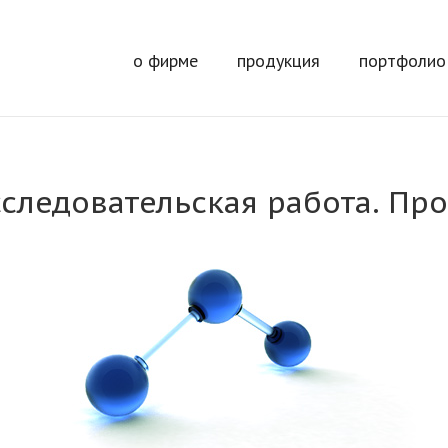
о фирме
продукция
портфолио
сследовательская работа. Пр